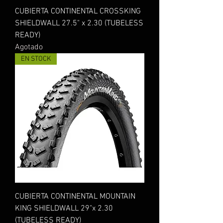
CUBIERTA CONTINENTAL CROSSKING
SHIELDWALL 27.5" x 2.30 (TUBELESS
READY)
Agotado
EN STOCK
CUBIERTA CONTINENTAL MOUNTAIN
KING SHIELDWALL 29"x 2.30
(TUBELESS READY)