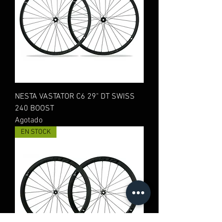
NESTA VASTATOR C6 29" DT SWISS
240 BOOST
Agotado
EN STOCK