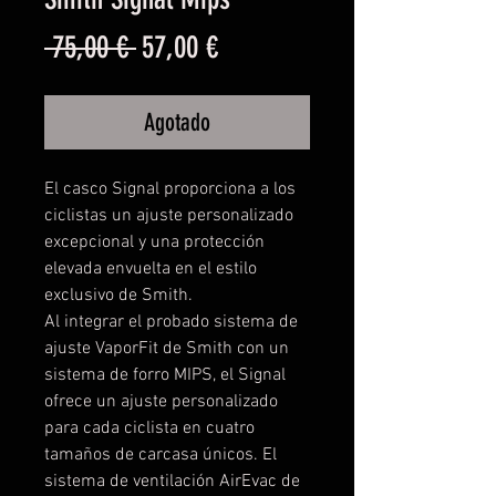
Precio
Precio
 75,00 € 
57,00 €
de
Agotado
oferta
El casco Signal proporciona a los
ciclistas un ajuste personalizado
excepcional y una protección
elevada envuelta en el estilo
exclusivo de Smith.
Al integrar el probado sistema de
ajuste VaporFit de Smith con un
sistema de forro MIPS, el Signal
ofrece un ajuste personalizado
para cada ciclista en cuatro
tamaños de carcasa únicos. El
sistema de ventilación AirEvac de