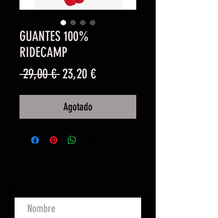
GUANTES 100%
RIDECAMP
Precio
Precio
 29,00 € 
23,20 €
de
Agotado
oferta