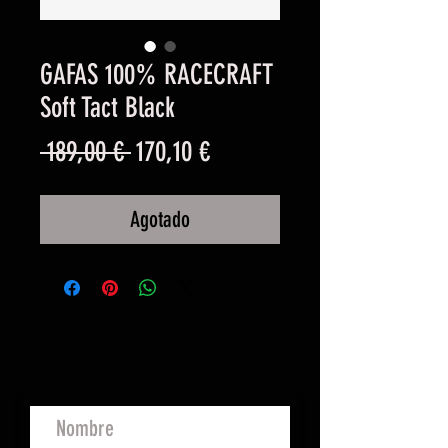
GAFAS 100% RACECRAFT
Soft Tact Black
Precio
Precio
 189,00 € 
170,10 €
de
Agotado
oferta