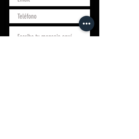
Enviar
Campo San Juan, 4
10200 Trujillo (Cáceres)
móvil.
649553123