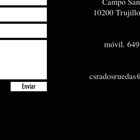
Campo San 
10200 Trujill
móvil. 64
csradosruedas
Enviar