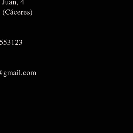
Juan, 4
o (Cáceres)
9553123
@gmail.com