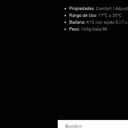
Propiedades
: Comfort | Adju
Rango de Uso
: 17ºC a 35ºC
Badana:
K10 con tejido E.I.T 
Peso:
160g (talla M)