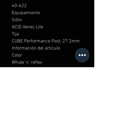
40-622
Equipamiento
Sillín
ACID Venec Lite
Tija
CUBE Performance Post, 27.2mm
Información del artículo
Color
Whale´n´reflex
Peso
10,7 kg