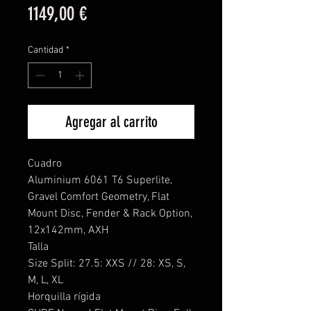
Precio
1149,00 €
Cantidad
*
Agregar al carrito
Cuadro
Aluminium 6061 T6 Superlite,
Gravel Comfort Geometry, Flat
Mount Disc, Fender & Rack Option,
12x142mm, AXH
Talla
Size Split: 27.5: XXS // 28: XS, S,
M, L, XL
Horquilla rígida