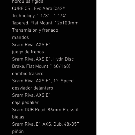
horquilla rígida
CUBE CSL Evo Aero C:62®
Technology, 1 1/8" - 1 1/4"
Tapered, Flat Mount, 12x100mm
Transmisión y frenado
mandos
Sram Rival AXS E1
juego de frenos
Sram Rival AXS E1, Hydr. Disc
Brake, Flat Mount (160/160)
cambio trasero
Sram Rival AXS E1, 12-Speed
desviador delantero
Sram Rival AXS E1
caja pedalier
Sram DUB Road, 86mm Pressfit
bielas
Sram Rival E1 AXS, Dub, 48x35T
piñón