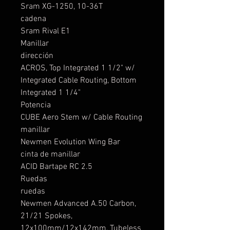
Sram XG-1250, 10-36T
cadena
Sram Rival E1
Manillar
dirección
ACROS, Top Integrated 1 1/2" w/
Integrated Cable Routing, Bottom
Integrated 1 1/4"
Potencia
CUBE Aero Stem w/ Cable Routing
manillar
Newmen Evolution Wing Bar
cinta de manillar
ACID Bartape RC 2.5
Ruedas
ruedas
Newmen Advanced A.50 Carbon,
21/21 Spokes,
12x100mm/12x142mm, Tubeless