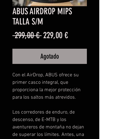
ABUS AIRDROP MIPS
TALLA S/M
Precio
Precio
 299,00 € 
229,00 €
de
Agotado
oferta
Con el AirDrop, ABUS ofrece su
primer casco integral, que
proporciona la mejor protección
para los saltos más atrevidos.
Los corredores de enduro, de
descenso, de E-MTB y los
aventureros de montaña no dejan
de superar los límites. Antes, una