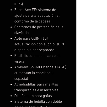
(EPS)
Zoom Ace FF: sistema de
ajuste para la adaptación al
contorno de la cabeza
Contornos de protección de la
clavícula
Apto para QUIN: fácil
actualización con el chip QUIN
disponible por separado
Posibilidad de usar con o sin
visera
Ambiant Sound Channels (ASC)
aumentan la conciencia
espacial
Almohadillas para mejillas
transpirables e insertables
Diseño apto para gafas
Sistema de hebilla con doble